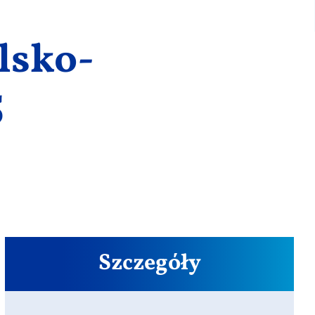
lsko-
5
Szczegóły