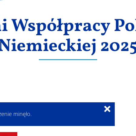
ni Współpracy Po
Niemieckiej 202
×
zenie minęło.