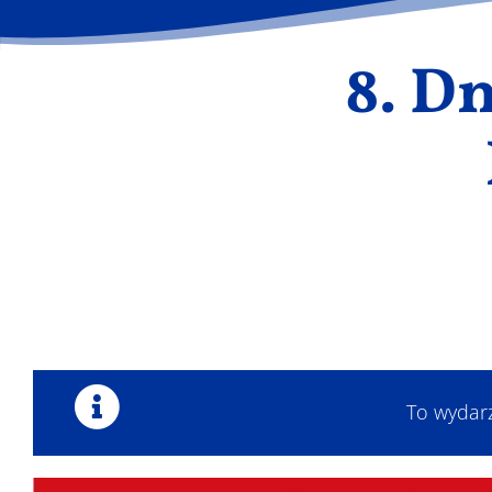
8. D
To wydar