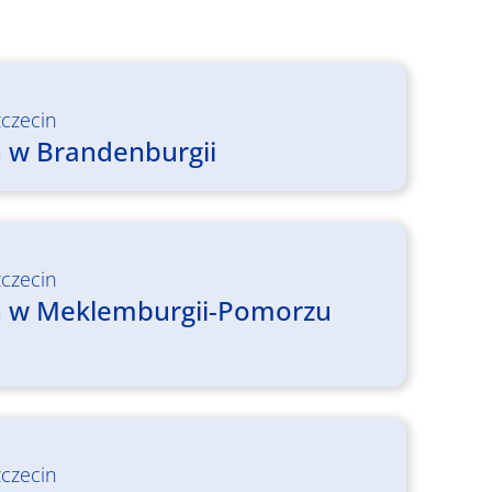
zczecin
ch w Brandenburgii
zczecin
ich w Meklemburgii-Pomorzu
zczecin