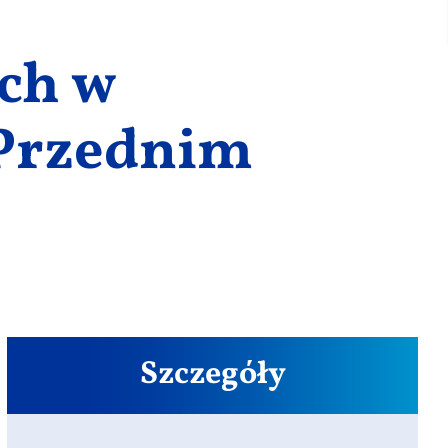
ych w
Przednim
Szczegóły