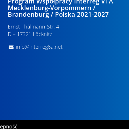
Program Współpracy Interreg VI A
Mecklenburg-Vorpommern /
Brandenburg / Polska 2021-2027
Ernst-Thälmann-Str. 4
D – 17321 Löcknitz
info@interreg6a.net
tępność