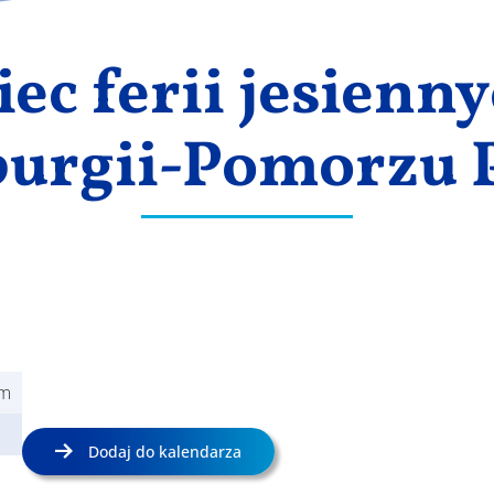
ec ferii jesienn
urgii-Pomorzu 
im
Dodaj do kalendarza