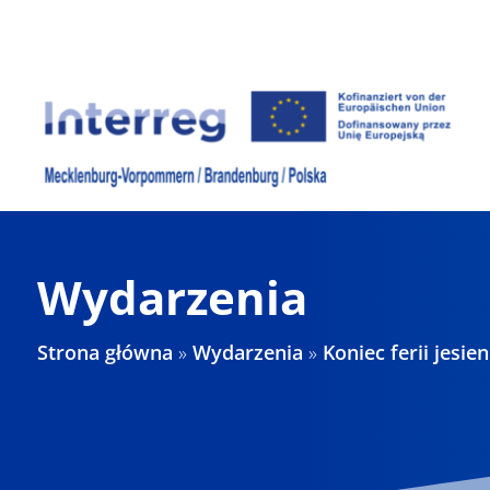
Skip
to
content
Wydarzenia
Strona główna
»
Wydarzenia
»
Koniec ferii jes