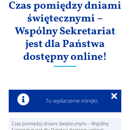
Czas pomiędzy dniami
Wyniki
świętecznymi –
Wspólny Sekretariat
jest dla Państwa
dostępny online!
×
To wydarzenie minęło.
Czas pomiędzy dniami świętecznymi – Wspólny