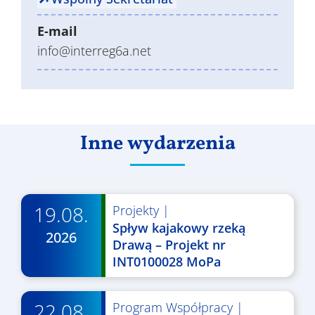
E-mail
info@interreg6a.net
Inne wydarzenia
19.08.
Projekty
|
Spływ kajakowy rzeką
2026
Drawą – Projekt nr
INT0100028 MoPa
22.08.
Program Współpracy
|