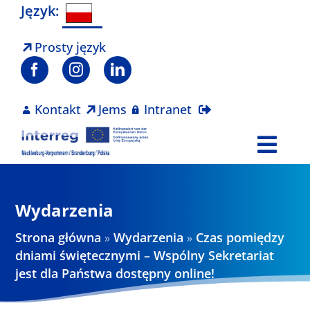
Skip
Język:
to
content
Prosty język
Kontakt
Jems
Intranet
Togg
Navi
Program
Wydarzenia
Projekty
Strona główna
»
Wydarzenia
»
Czas pomiędzy
dniami świętecznymi – Wspólny Sekretariat
jest dla Państwa dostępny online!
Aktualności