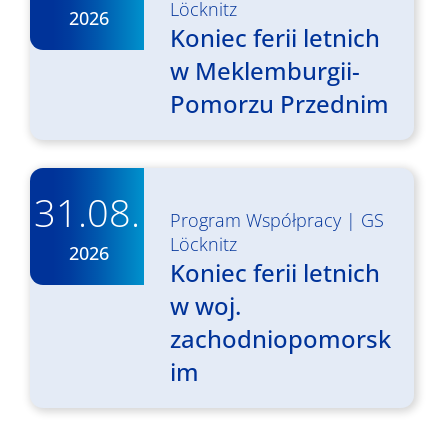
Löcknitz
2026
Koniec ferii letnich
w Meklemburgii-
Pomorzu Przednim
31.08.
Program Współpracy
|
GS
Löcknitz
2026
Koniec ferii letnich
w woj.
zachodniopomorsk
im