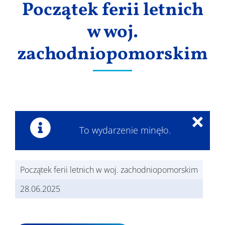
Początek ferii letnich
Wyniki
w woj.
zachodniopomorskim
×
To wydarzenie minęło.
Początek ferii letnich w woj. zachodniopomorskim
28.06.2025