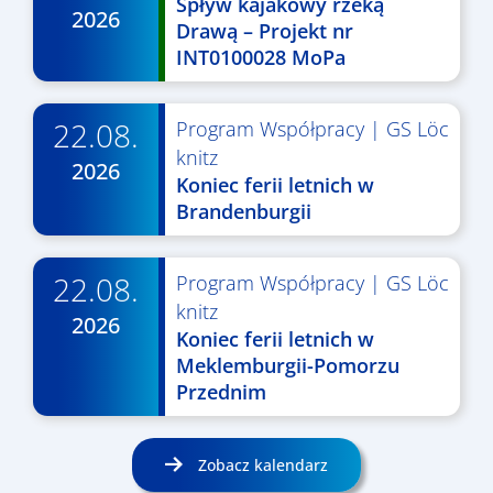
Spływ kajakowy rzeką
2026
Drawą – Projekt nr
INT0100028 MoPa
22.08.
Program Współpracy
|
GS Löc
knitz
2026
Koniec ferii letnich w
Brandenburgii
22.08.
Program Współpracy
|
GS Löc
knitz
2026
Koniec ferii letnich w
Meklemburgii-Pomorzu
Przednim
Zobacz kalendarz