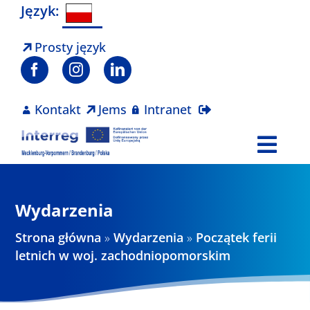
Skip
Język:
to
content
Prosty język
Kontakt
Jems
Intranet
Togg
Navi
Program
Wydarzenia
Projekty
Strona główna
»
Wydarzenia
»
Początek ferii
letnich w woj. zachodniopomorskim
Aktualności