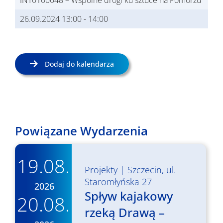
INT0100048 – Wspólne drogi ku sztuce na Pomorzu
26.09.2024 13:00
-
14:00
Dodaj do kalendarza
Powiązane Wydarzenia
19.08.
Projekty
|
Szczecin, ul.
Staromłyńska 27
2026
Spływ kajakowy
20.08.
rzeką Drawą –