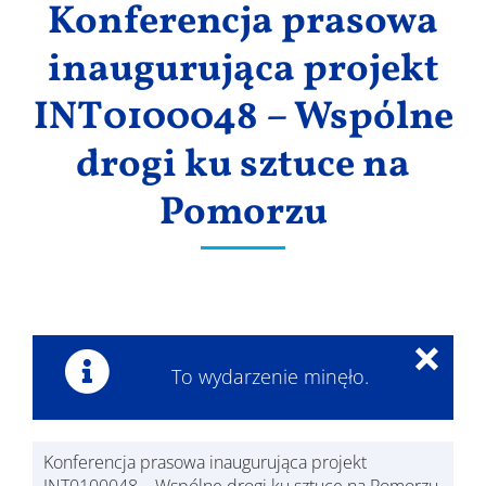
Konferencja prasowa
Wyniki
inaugurująca projekt
INT0100048 – Wspólne
drogi ku sztuce na
Pomorzu
×
To wydarzenie minęło.
Konferencja prasowa inaugurująca projekt