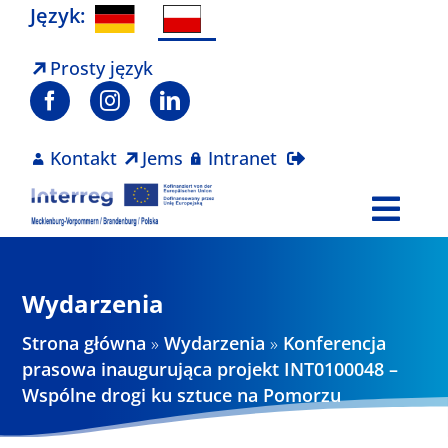
Skip
Język:
to
content
Prosty język
Kontakt
Jems
Intranet
Togg
Navi
Program
Wydarzenia
Projekty
Strona główna
»
Wydarzenia
»
Konferencja
prasowa inaugurująca projekt INT0100048 –
Wspólne drogi ku sztuce na Pomorzu
Aktualności