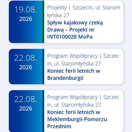
19.08.
Projekty
|
Szczecin, ul. Starom
łyńska 27
2026
Spływ kajakowy rzeką
Drawą – Projekt nr
INT0100028 MoPa
22.08.
Program Współpracy
|
Szczec
in, ul. Staromłyńska 27
2026
Koniec ferii letnich w
Brandenburgii
22.08.
Program Współpracy
|
Szczec
in, ul. Staromłyńska 27
2026
Koniec ferii letnich w
Meklemburgii-Pomorzu
Przednim