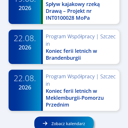
Spływ kajakowy rzeką
2026
Drawą – Projekt nr
INT0100028 MoPa
22.08.
Program Współpracy
|
Szczec
in
2026
Koniec ferii letnich w
Brandenburgii
22.08.
Program Współpracy
|
Szczec
in
2026
Koniec ferii letnich w
Meklemburgii-Pomorzu
Przednim
Zobacz kalendarz