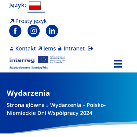
Skip
Język:
to
content
Prosty język
Kontakt
Jems
Intranet
Togg
Navi
Program
Wydarzenia
Projekty
Strona główna
»
Wydarzenia
»
Polsko-
Niemieckie Dni Współpracy 2024
Aktualności