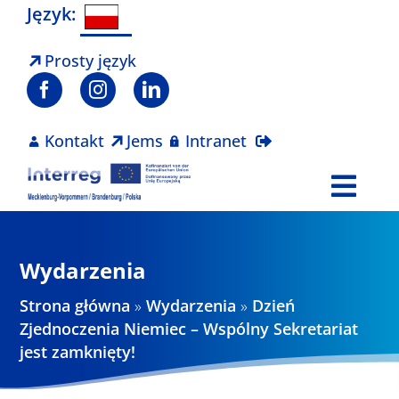
Skip
Język:
to
content
Prosty język
Kontakt
Jems
Intranet
Togg
Navi
Program
Wydarzenia
Projekty
Strona główna
»
Wydarzenia
»
Dzień
Zjednoczenia Niemiec – Wspólny Sekretariat
jest zamknięty!
Aktualności