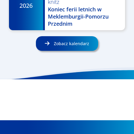
knitz
2026
Koniec ferii letnich w
Meklemburgii-Pomorzu
Przednim
Zobacz kalendarz