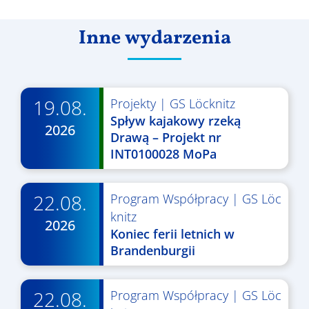
Inne wydarzenia
19.08.
Projekty
|
GS Löcknitz
Spływ kajakowy rzeką
2026
Drawą – Projekt nr
INT0100028 MoPa
22.08.
Program Współpracy
|
GS Löc
knitz
2026
Koniec ferii letnich w
Brandenburgii
22.08.
Program Współpracy
|
GS Löc