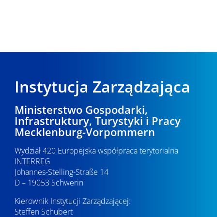
Instytucja Zarządzająca
Ministerstwo Gospodarki,
Infrastruktury, Turystyki i Pracy
Mecklenburg-Vorpommern
Wydział 420 Europejska współpraca terytorialna
INTERREG
Johannes-Stelling-Straße 14
D – 19053 Schwerin
Kierownik Instytucji Zarządzającej:
Steffen Schubert