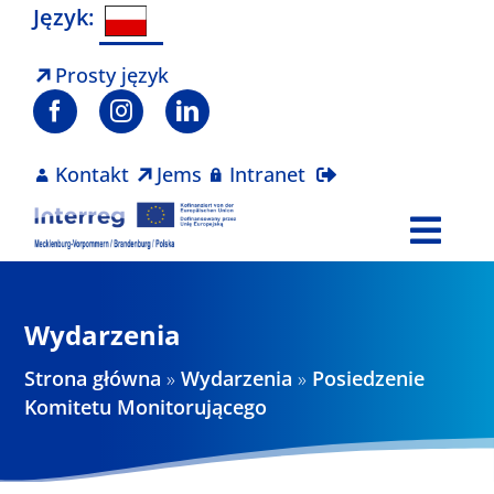
Skip
Język:
to
content
Prosty język
Kontakt
Jems
Intranet
Togg
Navi
Program
Wydarzenia
Projekty
Strona główna
»
Wydarzenia
»
Posiedzenie
Komitetu Monitorującego
Aktualności