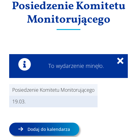
Posiedzenie Komitetu
Wyniki
Monitorującego
×
To wydarzenie minęło.
Posiedzenie Komitetu Monitorującego
19.03.
Dodaj do kalendarza