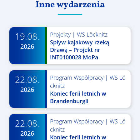
Inne wydarzenia
19.08.
Projekty
|
WS Löcknitz
Spływ kajakowy rzeką
2026
Drawą – Projekt nr
INT0100028 MoPa
22.08.
Program Współpracy
|
WS Lö
cknitz
2026
Koniec ferii letnich w
Brandenburgii
22.08.
Program Współpracy
|
WS Lö
cknitz
2026
Koniec ferii letnich w