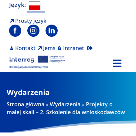
Skip
Język:
to
content
Prosty język
Kontakt
Jems
Intranet
Togg
Navi
Program
Wydarzenia
Projekty
Strona główna
»
Wydarzenia
»
Projekty o
małej skali – 2. Szkolenie dla wnioskodawców
Aktualności