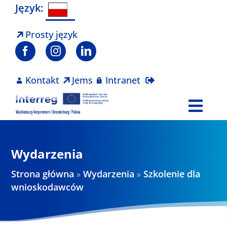
Skip
Język:
to
content
Prosty język
Kontakt
Jems
Intranet
Togg
Navi
Program
Wydarzenia
Projekty
Strona główna
»
Wydarzenia
»
Szkolenie dla
wnioskodawców
Aktualności