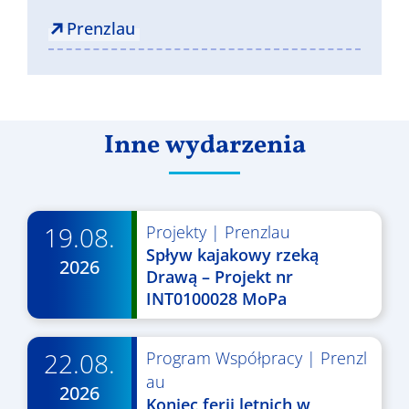
Prenzlau
Inne wydarzenia
19.08.
Projekty
|
Prenzlau
Spływ kajakowy rzeką
2026
Drawą – Projekt nr
INT0100028 MoPa
22.08.
Program Współpracy
|
Prenzl
au
2026
Koniec ferii letnich w