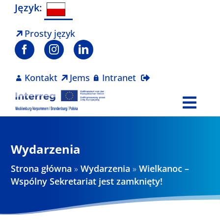
Skip
Język:
to
content
Prosty język
Kontakt
Jems
Intranet
Togg
Navi
Program
Wydarzenia
Projekty
Strona główna
»
Wydarzenia
»
Wielkanoc –
Wspólny Sekretariat jest zamknięty!
Aktualności