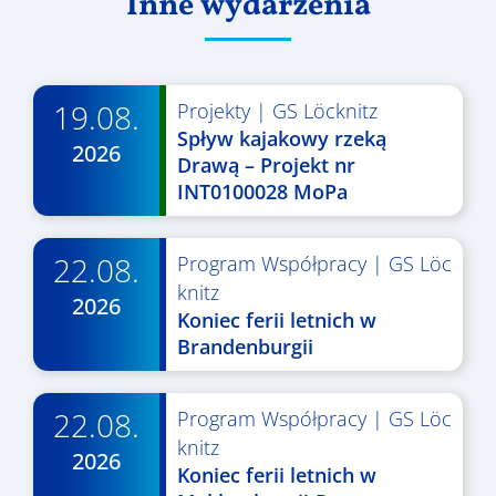
Inne wydarzenia
19.08.
Projekty
|
GS Löcknitz
Spływ kajakowy rzeką
2026
Drawą – Projekt nr
INT0100028 MoPa
22.08.
Program Współpracy
|
GS Löc
knitz
2026
Koniec ferii letnich w
Brandenburgii
22.08.
Program Współpracy
|
GS Löc
knitz
2026
Koniec ferii letnich w