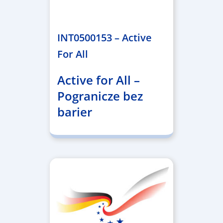
1.367.557,84 €
INT0500153 – Active
For All
Active for All –
Pogranicze bez
barier