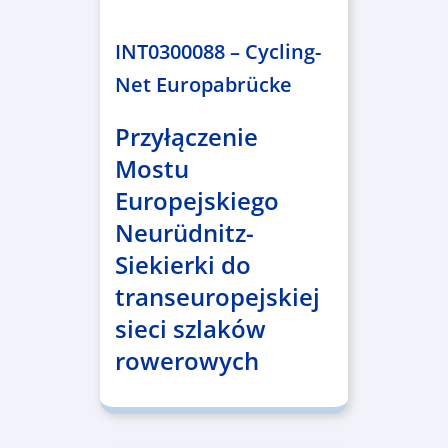
2.638.146,76 €
INT0300088 – Cycling-
Net Europabrücke
Przyłączenie
Mostu
Europejskiego
Neurüdnitz-
Siekierki do
transeuropejskiej
sieci szlaków
rowerowych