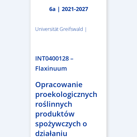
6a | 2021-2027
Universität Greifswald |
1.859.839,53 €
INT0400128 –
Flaxinuum
Opracowanie
proekologicznych
roślinnych
produktów
spożywczych o
działaniu