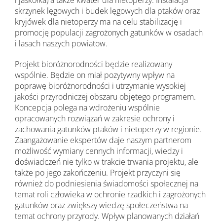
i jaskółka) a także kwater dla nietoperzy. Instalacja
skrzynek lęgowych i budek lęgowych dla ptaków oraz
kryjówek dla nietoperzy ma na celu stabilizację i
promocję populacji zagrożonych gatunków w osadach
i lasach naszych powiatow.
Projekt bioróżnorodności będzie realizowany
wspólnie. Będzie on miał pozytywny wpływ na
poprawę bioróżnorodności i utrzymanie wysokiej
jakości przyrodniczej obszaru objętego programem.
Koncepcja polega na wdrożeniu wspólnie
opracowanych rozwiązań w zakresie ochrony i
zachowania gatunków ptaków i nietoperzy w regionie.
Zaangażowanie ekspertów daje naszym partnerom
możliwość wymiany cennych informacji, wiedzy i
doświadczeń nie tylko w trakcie trwania projektu, ale
także po jego zakończeniu. Projekt przyczyni się
również do podniesienia świadomości społecznej na
temat roli człowieka w ochronie rzadkich i zagrożonych
gatunków oraz zwiększy wiedzę społeczeństwa na
temat ochrony przyrody. Wpływ planowanych działań