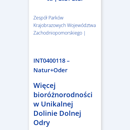
Zespół Parków
Krajobrazowych Województwa
Zachodniopomorskiego |
3.243.836,00 €
INT0400118 –
Natur+Oder
Więcej
bioróżnorodności
w Unikalnej
Dolinie Dolnej
Odry