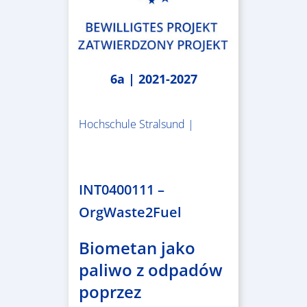
6a | 2021-2027
Hochschule Stralsund |
1.983.340,78 €
INT0400111 –
OrgWaste2Fuel
Biometan jako
paliwo z odpadów
poprzez