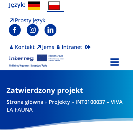
Skip
Język:
to
content
Prosty język
Kontakt
Jems
Intranet
Togg
Navi
Program
Zatwierdzony projekt
Projekty
Strona główna
»
Projekty
»
INT0100037 – VIVA
LA FAUNA
Aktualności