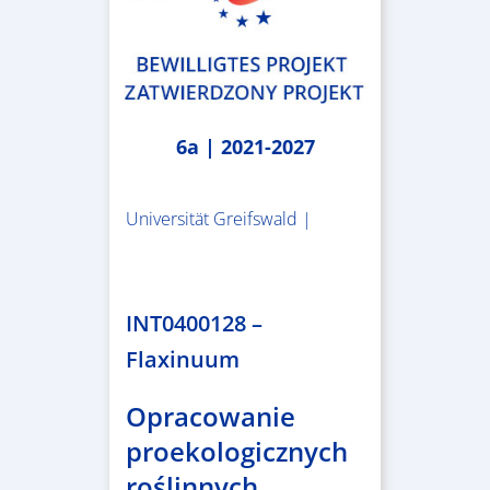
6a | 2021-2027
Universität Greifswald |
1.859.839,53 €
INT0400128 –
Flaxinuum
Opracowanie
proekologicznych
roślinnych