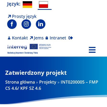
Skip
Język:
to
content
Prosty język
Kontakt
Jems
Intranet
Togg
Navi
Program
Zatwierdzony projekt
Projekty
Strona główna
»
Projekty
»
INT0200005 – FMP
CS 4.6/ KPF SZ 4.6
Aktualności