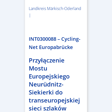
Landkreis Märkisch-Oderland
|
2.638.146,76 €
INT0300088 – Cycling-
Net Europabrücke
Przyłączenie
Mostu
Europejskiego
Neurüdnitz-
Siekierki do
transeuropejskiej
sieci szlaków