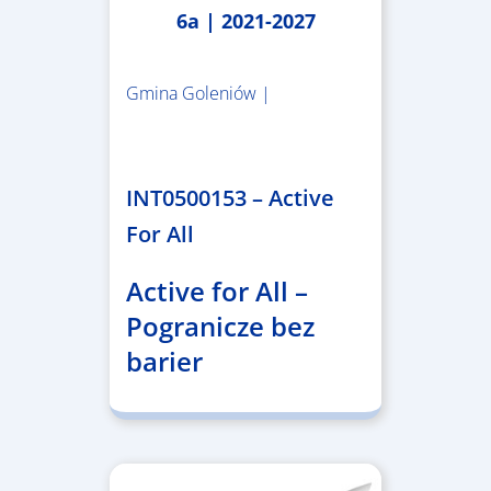
6a | 2021-2027
Gmina Goleniów |
1.367.557,84 €
INT0500153 – Active
For All
Active for All –
Pogranicze bez
barier