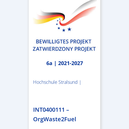
6a | 2021-2027
Hochschule Stralsund |
1.983.340,78 €
INT0400111 –
OrgWaste2Fuel