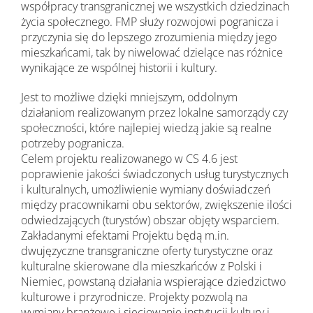
współpracy transgranicznej we wszystkich dziedzinach
życia społecznego. FMP służy rozwojowi pogranicza i
przyczynia się do lepszego zrozumienia między jego
mieszkańcami, tak by niwelować dzielące nas różnice
wynikające ze wspólnej historii i kultury.
Jest to możliwe dzięki mniejszym, oddolnym
działaniom realizowanym przez lokalne samorządy czy
społeczności, które najlepiej wiedzą jakie są realne
potrzeby pogranicza.
Celem projektu realizowanego w CS 4.6 jest
poprawienie jakości świadczonych usług turystycznych
i kulturalnych, umożliwienie wymiany doświadczeń
między pracownikami obu sektorów, zwiększenie ilości
odwiedzających (turystów) obszar objęty wsparciem.
Zakładanymi efektami Projektu będą m.in.
dwujęzyczne transgraniczne oferty turystyczne oraz
kulturalne skierowane dla mieszkańców z Polski i
Niemiec, powstaną działania wspierające dziedzictwo
kulturowe i przyrodnicze. Projekty pozwolą na
wymiany branżowe i sieciowanie instytucji kultury i