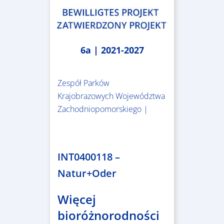
6a | 2021-2027
Zespół Parków
Krajobrazowych Województwa
Zachodniopomorskiego |
3.243.836,00 €
INT0400118 –
Natur+Oder
Więcej
bioróżnorodności