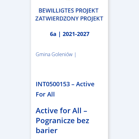
6a | 2021-2027
Gmina Goleniów |
1.367.557,84 €
INT0500153 – Active
For All
Active for All –
Pogranicze bez
barier