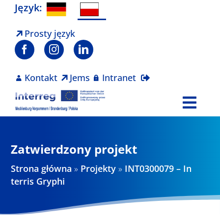
Skip
Język:
to
content
Prosty język
Kontakt
Jems
Intranet
Togg
Navi
Program
Zatwierdzony projekt
Projekty
Strona główna
»
Projekty
»
INT0300079 – In
terris Gryphi
Aktualności