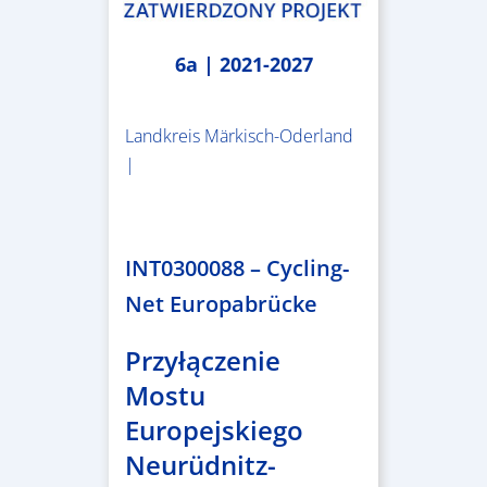
6a | 2021-2027
Landkreis Märkisch-Oderland
|
2.638.146,76 €
INT0300088 – Cycling-
Net Europabrücke
Przyłączenie
Mostu
Europejskiego
Neurüdnitz-