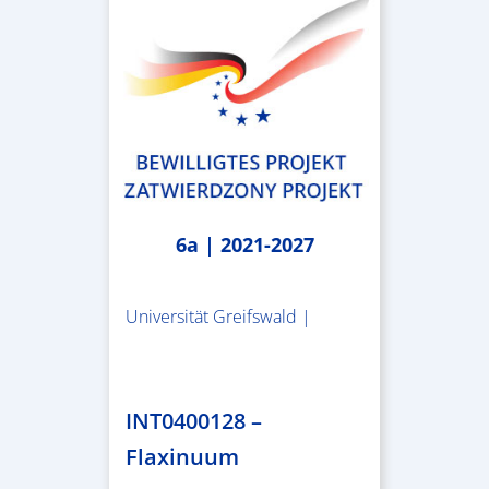
6a | 2021-2027
Universität Greifswald |
1.859.839,53 €
INT0400128 –
Flaxinuum