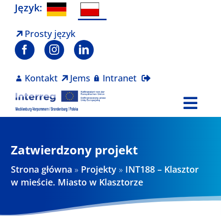
Skip
Język:
to
content
Prosty język
Kontakt
Jems
Intranet
Togg
Navi
Program
Zatwierdzony projekt
Projekty
Strona główna
»
Projekty
»
INT188 – Klasztor
w mieście. Miasto w Klasztorze
Aktualności