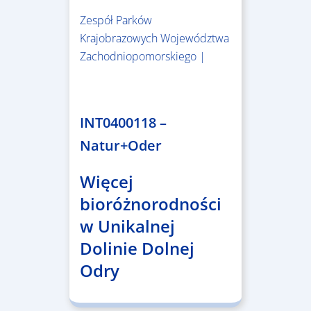
Zespół Parków
Krajobrazowych Województwa
Zachodniopomorskiego |
3.243.836,00 €
INT0400118 –
Natur+Oder
Więcej
bioróżnorodności
w Unikalnej
Dolinie Dolnej
Odry