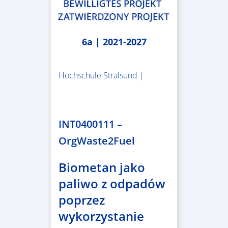
6a | 2021-2027
Hochschule Stralsund |
1.983.340,78 €
INT0400111 –
OrgWaste2Fuel
Biometan jako
paliwo z odpadów
poprzez
wykorzystanie