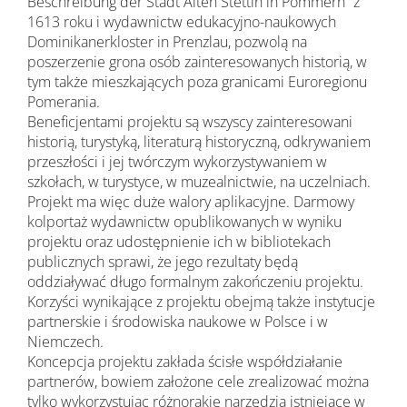
Beschreibung der Stadt Alten Stettin in Pommern” z
1613 roku i wydawnictw edukacyjno-naukowych
Dominikanerkloster in Prenzlau, pozwolą na
poszerzenie grona osób zainteresowanych historią, w
tym także mieszkających poza granicami Euroregionu
Pomerania.
Beneficjentami projektu są wszyscy zainteresowani
historią, turystyką, literaturą historyczną, odkrywaniem
przeszłości i jej twórczym wykorzystywaniem w
szkołach, w turystyce, w muzealnictwie, na uczelniach.
Projekt ma więc duże walory aplikacyjne. Darmowy
kolportaż wydawnictw opublikowanych w wyniku
projektu oraz udostępnienie ich w bibliotekach
publicznych sprawi, że jego rezultaty będą
oddziaływać długo formalnym zakończeniu projektu.
Korzyści wynikające z projektu obejmą także instytucje
partnerskie i środowiska naukowe w Polsce i w
Niemczech.
Koncepcja projektu zakłada ścisłe współdziałanie
partnerów, bowiem założone cele zrealizować można
tylko wykorzystując różnorakie narzędzia istniejące w