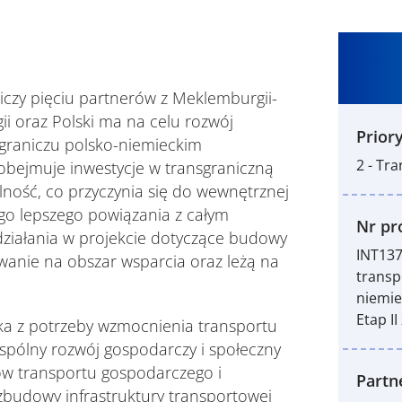
niczy pięciu partnerów z Meklemburgii-
i oraz Polski ma na celu rozwój
Priory
ograniczu polsko-niemieckim
2 - Tr
bejmuje inwestycje w transgraniczną
lność, co przyczynia się do wewnętrznej
ego lepszego powiązania z całym
Nr pro
działania w projekcie dotyczące budowy
INT137
wanie na obszar wsparcia oraz leżą na
transp
niemi
Etap II 
ika z potrzeby wzmocnienia transportu
spólny rozwój gospodarczy i społeczny
ów transportu gospodarczego i
Partn
ozbudowy infrastruktury transportowej