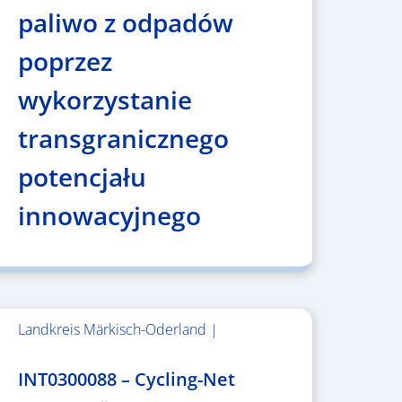
paliwo z odpadów
poprzez
wykorzystanie
transgranicznego
potencjału
innowacyjnego
Landkreis Märkisch-Oderland |
2.638.146,76 €
INT0300088 – Cycling-Net