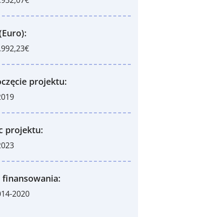
(Euro):
.992,23€
częcie projektu:
2019
c projektu:
2023
 finansowania:
014-2020