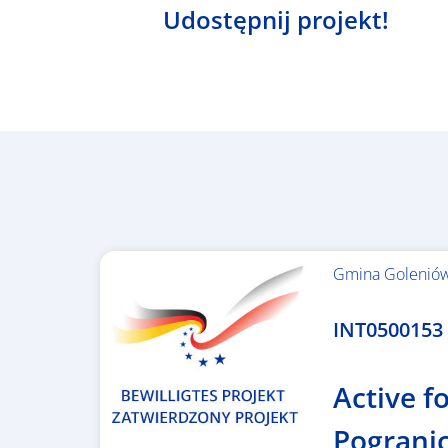
Udostępnij projekt!
Gmina Golenió
1.367.557,84 €
INT0500153 –
Active fo
Pogranic