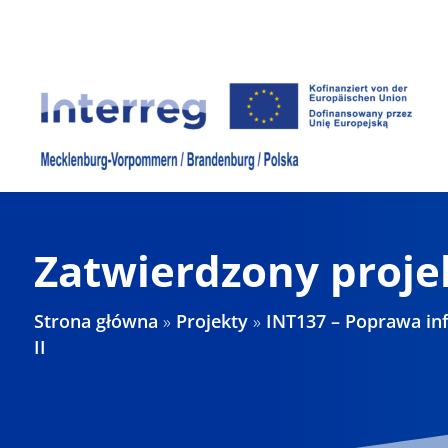
Skip
to
content
Zatwierdzony proje
Strona główna
»
Projekty
»
INT137 – Poprawa in
II