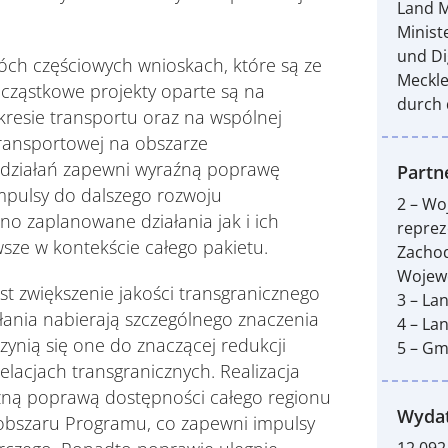
Land 
Minist
und Di
wóch częściowych wnioskach, które są ze
Meckl
cząstkowe projekty oparte są na
durch 
kresie transportu oraz na wspólnej
transportowej na obszarze
t działań zapewni wyraźną poprawę
Partn
mpulsy do dalszego rozwoju
2 – W
o zaplanowane działania jak i ich
repre
wsze w kontekście całego pakietu.
Zacho
Wojewó
t zwiększenie jakości transgranicznego
3 – La
ania nabierają szczególnego znaczenia
4 – La
czynią się one do znaczącej redukcji
5 – Gm
elacjach transgranicznych. Realizacja
zną poprawą dostępności całego regionu
Wydat
 obszaru Programu, co zapewni impulsy
12.092