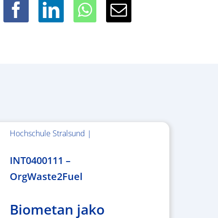
Hochschule Stralsund |
1.983.340,78 €
INT0400111 –
OrgWaste2Fuel
Biometan jako