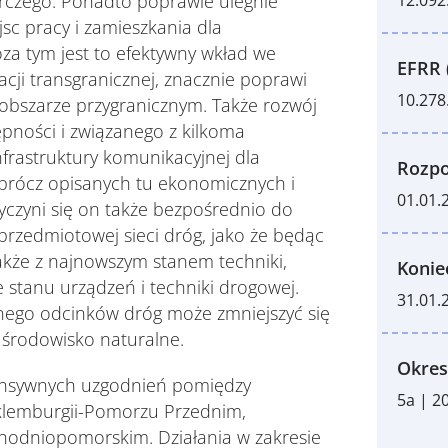
rczego. Ponadto poprawie ulegnie
sc pracy i zamieszkania dla
za tym jest to efektywny wkład we
EFRR 
ji transgranicznej, znacznie poprawi
10.278
 obszarze przygranicznym. Także rozwój
ępności i związanego z kilkoma
nfrastruktury komunikacyjnej dla
Rozpo
oprócz opisanych tu ekonomicznych i
01.01.
yczyni się on także bezpośrednio do
rzedmiotowej sieci dróg, jako że będąc
kże z najnowszym stanem techniki,
Konie
 stanu urządzeń i techniki drogowej.
31.01.
nego odcinków dróg może zmniejszyć się
 środowisko naturalne.
Okres
ntensywnych uzgodnień pomiędzy
5a | 2
klemburgii-Pomorzu Przednim,
hodniopomorskim. Działania w zakresie