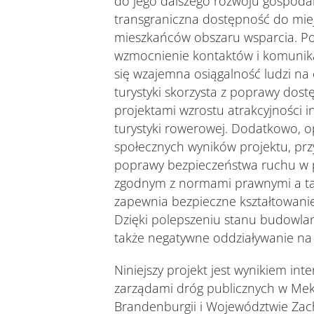
do jego dalszego rozwoju gospoda
transgraniczna dostępność do miej
mieszkańców obszaru wsparcia. Po
wzmocnienie kontaktów i komunikac
się wzajemna osiągalność ludzi na
turystyki skorzysta z poprawy dost
projektami wzrostu atrakcyjności i
turystyki rowerowej. Dodatkowo, 
społecznych wyników projektu, prz
poprawy bezpieczeństwa ruchu w p
zgodnym z normami prawnymi a ta
zapewnia bezpieczne kształtowanie
Dzięki polepszeniu stanu budowla
także negatywne oddziaływanie na
Niniejszy projekt jest wynikiem i
zarządami dróg publicznych w Me
Brandenburgii i Województwie Zac