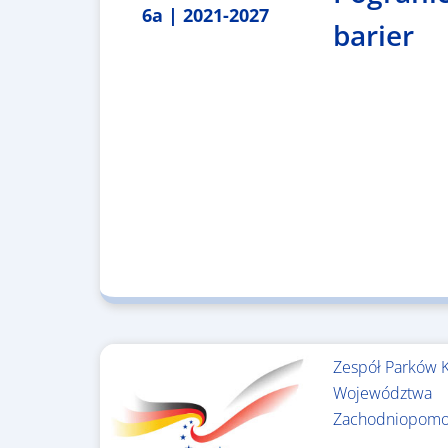
6a | 2021-2027
barier
Zespół Parków 
Województwa
Zachodniopomo
3.243.836,00 €