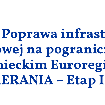
– Poprawa infras
wej na pogranic
ieckim Euroreg
RANIA – Etap II