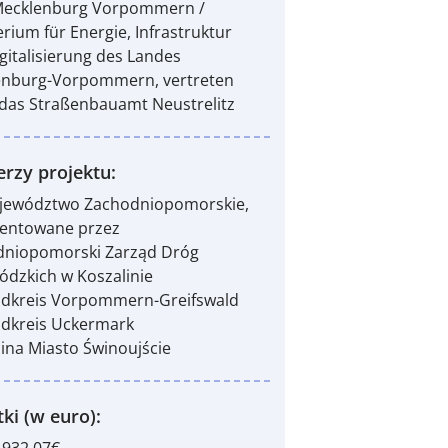
Mecklenburg Vorpommern /
erium für Energie, Infrastruktur
gitalisierung des Landes
enburg-Vorpommern, vertreten
das Straßenbauamt Neustrelitz
erzy projektu:
ojewództwo Zachodniopomorskie,
zentowane przez
dniopomorski Zarząd Dróg
dzkich w Koszalinie
ndkreis Vorpommern-Greifswald
ndkreis Uckermark
ina Miasto Świnoujście
ki (w euro):
.932,07€