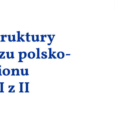
truktury
zu polsko-
ionu
 z II