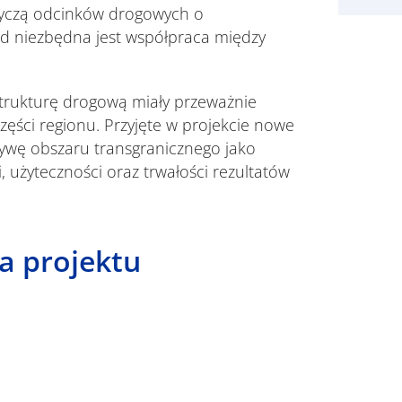
yczą odcinków drogowych o
ąd niezbędna jest współpraca między
strukturę drogową miały przeważnie
 części regionu. Przyjęte w projekcie nowe
tywę obszaru transgranicznego jako
i, użyteczności oraz trwałości rezultatów
a projektu