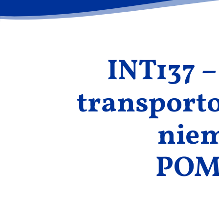
INT137 
transporto
niem
POME