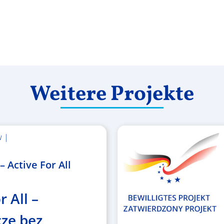
Weitere Projekte
w |
 Active For All
r All –
ze bez