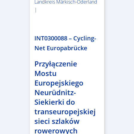
Landkreis Märkisch-Oderland
|
2.638.146,76 €
INT0300088 – Cycling-
Net Europabrücke
Przyłączenie
Mostu
Europejskiego
Neurüdnitz-
Siekierki do
transeuropejskiej
sieci szlaków
rowerowych