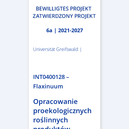
6a | 2021-2027
Universität Greifswald |
1.859.839,53 €
INT0400128 –
Flaxinuum
Opracowanie
proekologicznych
roślinnych
produktów