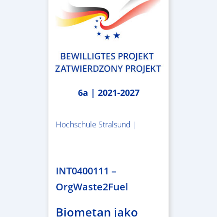
6a | 2021-2027
Hochschule Stralsund |
1.983.340,78 €
INT0400111 –
OrgWaste2Fuel
Biometan jako