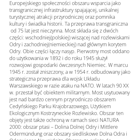
Europejskiego społeczności obszaru wsparcia jako
transgranicznej infrastruktury spajającej, unikalnej
turystycznej atrakcji przyrodniczej oraz pomnika
kultury i świadka historii. Ta przeprawa transgraniczna
od 75 lat jest nieczynna. Most składa się z dwóch
części: wschodniej(polskiej) wiszącej nad rozlewiskami
Odry i zachodniej(niemieckiej) nad głównym korytem
Odry. Obie części łączy nasyp. Pierwotny most oddano
do użytkowania w 1892 i do roku 1945 służył
rozwojowi gospodarki ówczesnych Niemiec. W marcu
1945 r. został zniszczony, a w 1954 r. odbudowany jako
strategiczna przeprawa dla wojsk Układu
Warszawskiego w razie ataku na NATO. W latach 90 XX
w. przestał być obiektem militarnym. Most usytuowany
jest nad bardzo cennym przyrodniczo obszarem
Cedyńskiego Parku Krajobrazowego, Użytkiem
Ekologicznym Kostrzyneckie Rozlewisko. Obszar ten
objęty jest także ochroną w ramach sieci NATURA
2000: obszar ptasi – Dolina Dolnej Odry i Mittlere
Odermündung oraz obszary siedliskowe Dolna Odra i