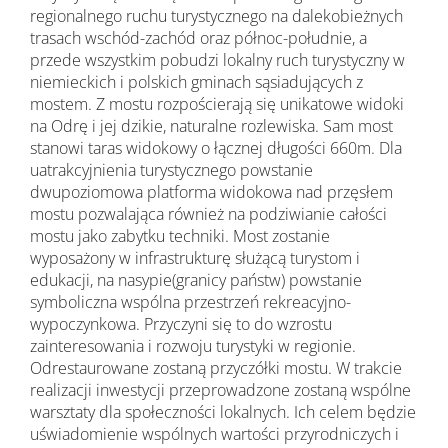
regionalnego ruchu turystycznego na dalekobieżnych
trasach wschód-zachód oraz północ-południe, a
przede wszystkim pobudzi lokalny ruch turystyczny w
niemieckich i polskich gminach sąsiadujących z
mostem. Z mostu rozpościerają się unikatowe widoki
na Odrę i jej dzikie, naturalne rozlewiska. Sam most
stanowi taras widokowy o łącznej długości 660m. Dla
uatrakcyjnienia turystycznego powstanie
dwupoziomowa platforma widokowa nad przęsłem
mostu pozwalająca również na podziwianie całości
mostu jako zabytku techniki. Most zostanie
wyposażony w infrastrukturę służącą turystom i
edukacji, na nasypie(granicy państw) powstanie
symboliczna wspólna przestrzeń rekreacyjno-
wypoczynkowa. Przyczyni się to do wzrostu
zainteresowania i rozwoju turystyki w regionie.
Odrestaurowane zostaną przyczółki mostu. W trakcie
realizacji inwestycji przeprowadzone zostaną wspólne
warsztaty dla społeczności lokalnych. Ich celem będzie
uświadomienie wspólnych wartości przyrodniczych i