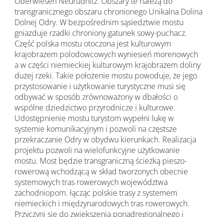
Oderwiesen Neurüdnitz. Obszary te należą do
transgranicznego obszaru chronionego Unikalna Dolina
Dolnej Odry. W bezpośrednim sąsiedztwie mostu
gniazduje rzadki chroniony gatunek sowy-puchacz.
Część polska mostu otoczona jest kulturowym
krajobrazem polodowcowych wyniesień morenowych
a w części niemieckiej kulturowym krajobrazem doliny
dużej rzeki. Takie położenie mostu powoduje, że jego
przystosowanie i użytkowanie turystyczne musi się
odbywać w sposób zrównoważony w dbałości o
wspólne dziedzictwo przyrodnicze i kulturowe.
Udostępnienie mostu turystom wypełni lukę w
systemie komunikacyjnym i pozwoli na częstsze
przekraczanie Odry w obydwu kierunkach. Realizacja
projektu pozwoli na wielofunkcyjne użytkowanie
mostu. Most będzie transgraniczną ścieżką pieszo-
rowerową wchodzącą w skład tworzonych obecnie
systemowych tras rowerowych województwa
zachodniopom. łącząc polskie trasy z systemem
niemieckich i międzynarodowych tras rowerowych.
Przyczyni się do zwiększenia ponadregionalnego i