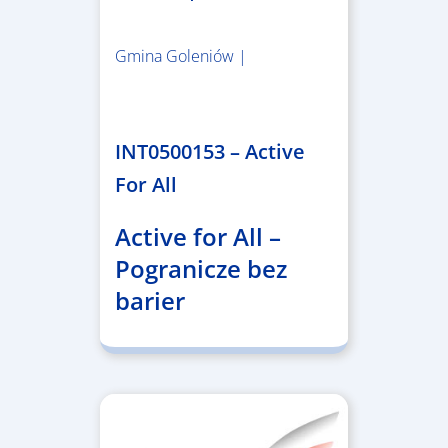
Gmina Goleniów |
1.367.557,84 €
INT0500153 – Active
For All
Active for All –
Pogranicze bez
barier