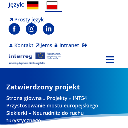
Skip
Język:
to
content
Prosty język
Kontakt
Jems
Intranet
Togg
Navi
Program
Zatwierdzony projekt
Projekty
Strona główna
»
Projekty
»
INT54
Przystosowanie mostu europejskiego
Siekierki – Neurüdnitz do ruchu
Aktualności
turystycznego