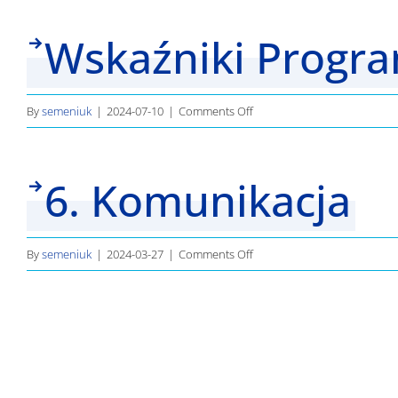
komunikacyjne
Wskaźniki Progr
i
informacyjne
on
By
semeniuk
|
2024-07-10
|
Comments Off
Wskaźniki
Programu
6. Komunikacja
on
By
semeniuk
|
2024-03-27
|
Comments Off
6.
Komunikacja