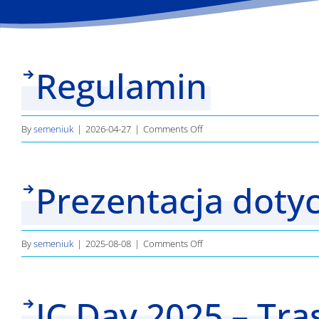
Regulamin
on
By
semeniuk
|
2026-04-27
|
Comments Off
Regulamin
Prezentacja dot
on
By
semeniuk
|
2025-08-08
|
Comments Off
Prezentacja
dotycząca
IC Day 2025 – Tra
mechanizmu
pożyczkowego