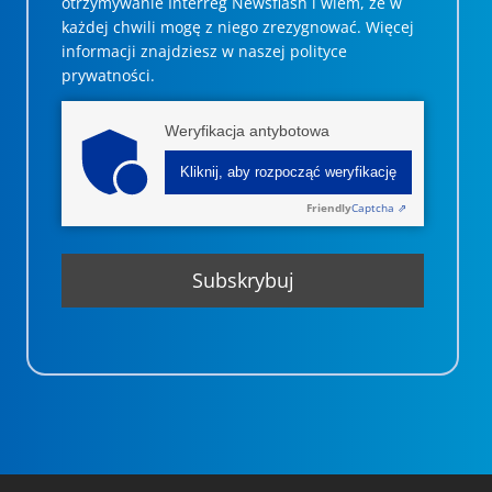
otrzymywanie Interreg Newsflash i wiem, że w
każdej chwili mogę z niego zrezygnować. ­­Więcej
informacji znajdziesz w naszej polityce
prywatności.
Weryfikacja antybotowa
Kliknij, aby rozpocząć weryfikację
Friendly
Captcha ⇗