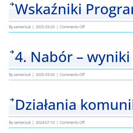
Wskaźniki Progr
i
informacyjne
on
By
semeniuk
|
2025-03-03
|
Comments Off
Wskaźniki
Programu
4. Nabór – wyniki
on
By
semeniuk
|
2025-03-03
|
Comments Off
4.
Nabór
Działania komuni
–
wyniki
on
By
semeniuk
|
2024-07-10
|
Comments Off
Działania