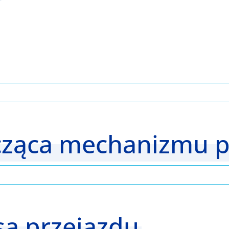
ycząca mechanizmu 
sa przejazdu