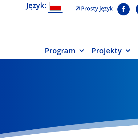
Język:
Prosty język
Program
Projekty