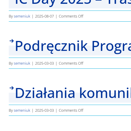
on
By
semeniuk
|
2025-08-07
|
Comments Off
IC
Day
Podręcznik Progr
2025
–
Trasa
przejazdu
on
By
semeniuk
|
2025-03-03
|
Comments Off
Podręcznik
Programu_Wersja
Działania komuni
2.2
on
By
semeniuk
|
2025-03-03
|
Comments Off
Działania
komunikacyjne