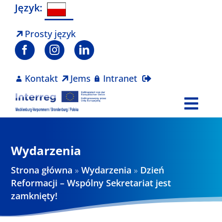
Skip
Język:
to
content
Prosty język
Kontakt
Jems
Intranet
Togg
Navi
Program
Wydarzenia
Projekty
Strona główna
»
Wydarzenia
»
Dzień
Reformacji – Wspólny Sekretariat jest
zamknięty!
Aktualności