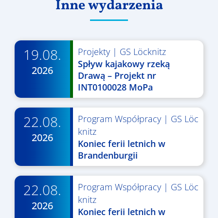
Inne wydarzenia
19.08.
Projekty
|
GS Löcknitz
Spływ kajakowy rzeką
2026
Drawą – Projekt nr
INT0100028 MoPa
22.08.
Program Współpracy
|
GS Löc
knitz
2026
Koniec ferii letnich w
Brandenburgii
22.08.
Program Współpracy
|
GS Löc
knitz
2026
Koniec ferii letnich w