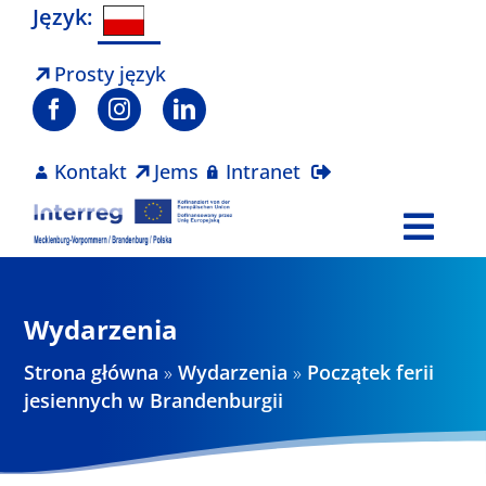
Skip
Język:
to
content
Prosty język
Kontakt
Jems
Intranet
Togg
Navi
Program
Wydarzenia
Projekty
Strona główna
»
Wydarzenia
»
Początek ferii
jesiennych w Brandenburgii
Aktualności