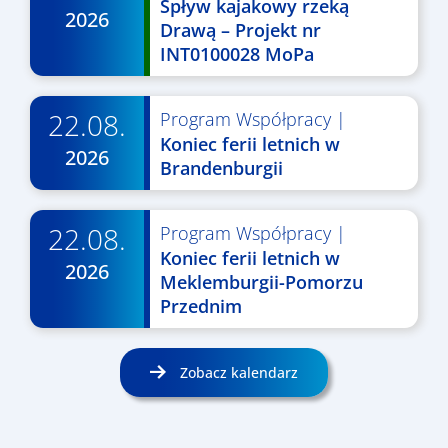
Spływ kajakowy rzeką
2026
Drawą – Projekt nr
INT0100028 MoPa
22.08.
Program Współpracy
|
Koniec ferii letnich w
2026
Brandenburgii
22.08.
Program Współpracy
|
Koniec ferii letnich w
2026
Meklemburgii-Pomorzu
Przednim
Zobacz kalendarz