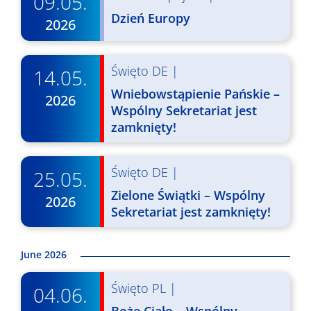
09.05.
d
N
Dzień Europy
2026
o
a
k
w
Święto DE
|
14.05.
i
i
Wniebowstąpienie Pańskie –
2026
N
Wspólny Sekretariat jest
g
a
zamknięty!
a
w
c
i
Święto DE
|
25.05.
j
g
Zielone Świątki – Wspólny
2026
a
a
Sekretariat jest zamknięty!
c
p
j
June 2026
o
a
w
Święto PL
|
04.06.