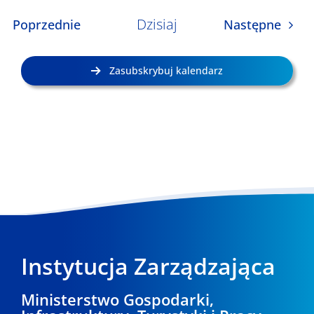
Dzisiaj
Wydarzenia
Wyda
Poprzednie
Następne
Zasubskrybuj kalendarz
Instytucja Zarządzająca
Ministerstwo Gospodarki,