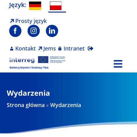
Skip
Język:
to
content
Prosty język
Kontakt
Jems
Intranet
Togg
Navi
Program
Wydarzenia
Projekty
Strona główna
»
Wydarzenia
Aktualności