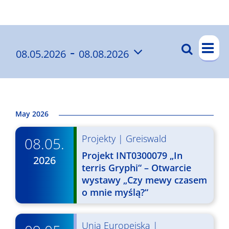
Wyniki
W
 - 
Szukaj
08.05.2026
08.08.2026
W
List
y
Wybierz
y
d
datę.
a
d
r
a
May 2026
z
r
Projekty
|
Greiswald
e
08.05.
z
n
Projekt INT0300079 „In
2026
e
terris Gryphi“ – Otwarcie
i
wystawy „Czy mewy czasem
n
e
o mnie myślą?“
i
W
a
i
Unia Europejska
|