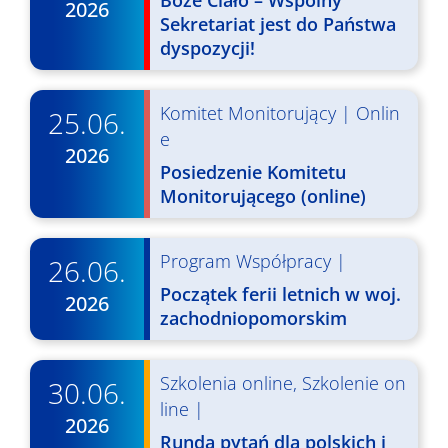
y
Boże Ciało – Wspólny
2026
Sekretariat jest do Państwa
s
dyspozycji!
z
u
Komitet Monitorujący
|
Onlin
25.06.
e
k
2026
Posiedzenie Komitetu
i
Monitorującego (online)
w
a
Program Współpracy
|
26.06.
n
Początek ferii letnich w woj.
2026
zachodniopomorskim
i
u
Szkolenia online
,
Szkolenie on
30.06.
i
line
|
2026
w
Runda pytań dla polskich i