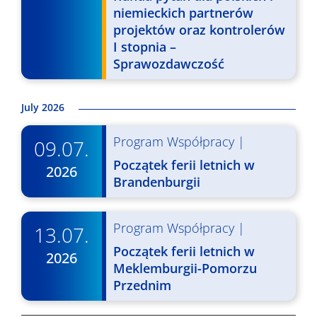
niemieckich partnerów
i
projektów oraz kontrolerów
d
I stopnia –
Sprawozdawczość
o
k
July 2026
a
c
Program Współpracy
|
09.07.
Początek ferii letnich w
h
2026
Brandenburgii
Program Współpracy
|
13.07.
Początek ferii letnich w
2026
Meklemburgii-Pomorzu
Przednim