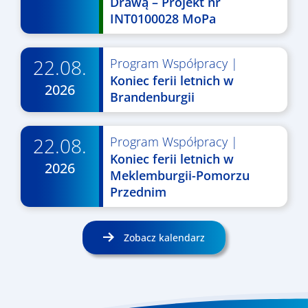
Drawą – Projekt nr
INT0100028 MoPa
22.08.
Program Współpracy
|
Koniec ferii letnich w
2026
Brandenburgii
22.08.
Program Współpracy
|
Koniec ferii letnich w
2026
Meklemburgii-Pomorzu
Przednim
Zobacz kalendarz