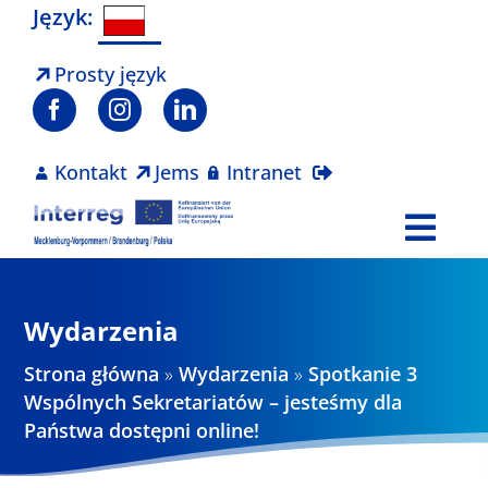
Skip
Język:
to
content
Prosty język
Kontakt
Jems
Intranet
Togg
Navi
Program
Wydarzenia
Projekty
Strona główna
»
Wydarzenia
»
Spotkanie 3
Wspólnych Sekretariatów – jesteśmy dla
Państwa dostępni online!
Aktualności