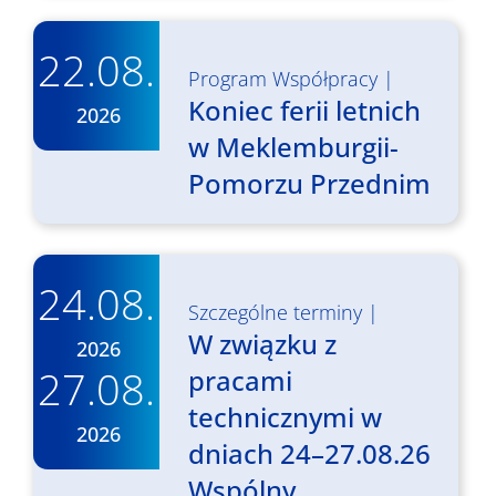
22.08.
Program Współpracy
|
Koniec ferii letnich
2026
w Meklemburgii-
Pomorzu Przednim
24.08.
Szczególne terminy
|
W związku z
2026
27.08.
pracami
technicznymi w
2026
dniach 24–27.08.26
Wspólny