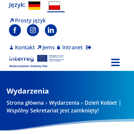
Skip
Język:
to
content
Prosty język
Kontakt
Jems
Intranet
Togg
Navi
Program
Wydarzenia
Projekty
Strona główna
»
Wydarzenia
»
Dzień Kobiet |
Wspólny Sekretariat jest zamknięty!
Aktualności