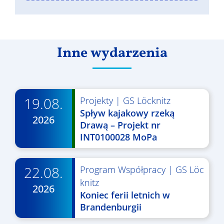
Inne wydarzenia
19.08.
Projekty
|
GS Löcknitz
Spływ kajakowy rzeką
2026
Drawą – Projekt nr
INT0100028 MoPa
22.08.
Program Współpracy
|
GS Löc
knitz
2026
Koniec ferii letnich w
Brandenburgii