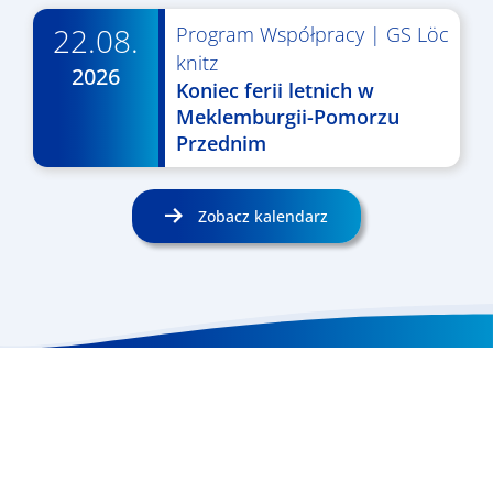
22.08.
Program Współpracy
|
GS Löc
knitz
2026
Koniec ferii letnich w
Meklemburgii-Pomorzu
Przednim
Zobacz kalendarz