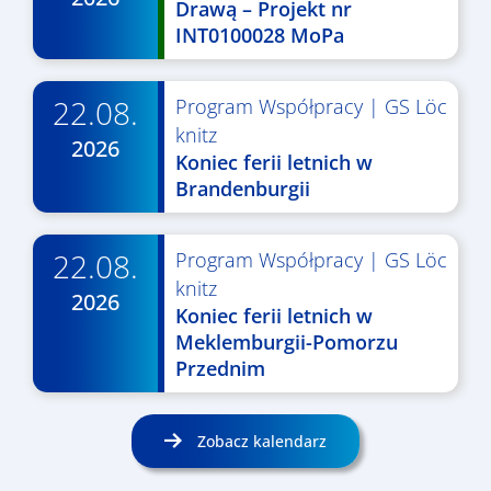
Drawą – Projekt nr
INT0100028 MoPa
22.08.
Program Współpracy
|
GS Löc
knitz
2026
Koniec ferii letnich w
Brandenburgii
22.08.
Program Współpracy
|
GS Löc
knitz
2026
Koniec ferii letnich w
Meklemburgii-Pomorzu
Przednim
Zobacz kalendarz