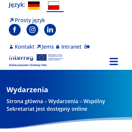
Skip
Język:
to
content
Prosty język
Kontakt
Jems
Intranet
Togg
Navi
Program
Wydarzenia
Projekty
Strona główna
»
Wydarzenia
»
Wspólny
Sekretariat jest dostępny online
Aktualności