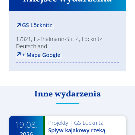
GS Löcknitz
17321, E.-Thälmann-Str. 4, Löcknitz
Deutschland
+ Mapa Google
Inne wydarzenia
19.08.
Projekty
|
GS Löcknitz
Spływ kajakowy rzeką
2026