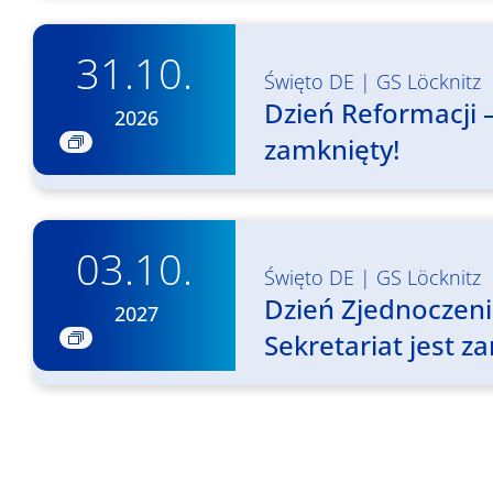
31.10.
Święto DE
|
GS Löcknitz
Dzień Reformacji –
2026
zamknięty!
03.10.
Święto DE
|
GS Löcknitz
Dzień Zjednoczen
2027
Sekretariat jest z