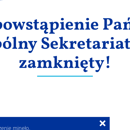
owstąpienie Pań
ólny Sekretariat 
zamknięty!
×
zenie minęło.