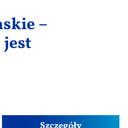
skie –
jest
Szczegóły