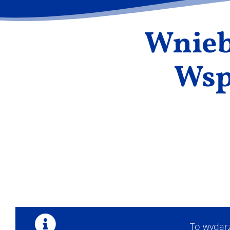
Wnieb
Wsp
To wydar