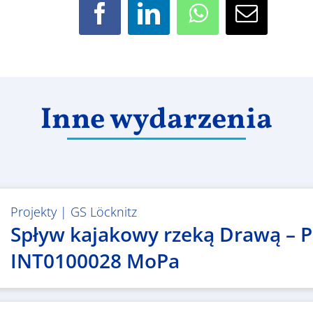
Facebook
LinkedIn
WhatsApp
Email
Inne wydarzenia
Projekty
|
GS Löcknitz
Spływ kajakowy rzeką Drawą – P
INT0100028 MoPa