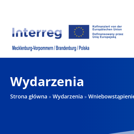
Skip
to
content
Wydarzenia
Strona główna
»
Wydarzenia
»
Wniebowstąpienie