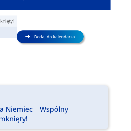
knięty!
Dodaj do kalendarza
ia Niemiec – Wspólny
amknięty!