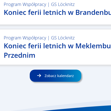
Program Współpracy
|
GS Löcknitz
Koniec ferii letnich w Brandenbu
Program Współpracy
|
GS Löcknitz
Koniec ferii letnich w Meklemb
Przednim
Zobacz kalendarz