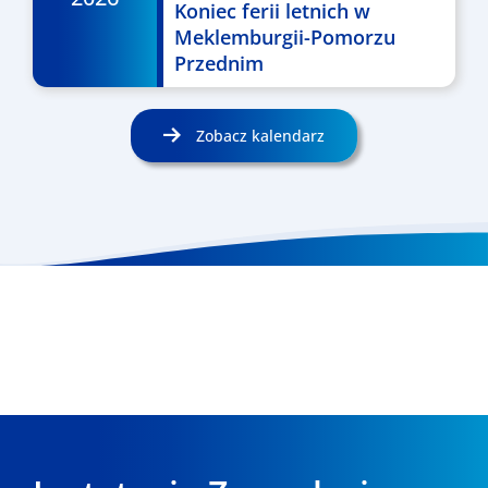
Koniec ferii letnich w
Meklemburgii-Pomorzu
Przednim
Zobacz kalendarz