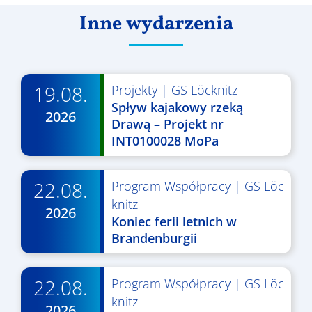
Inne wydarzenia
19.08.
Projekty
|
GS Löcknitz
Spływ kajakowy rzeką
2026
Drawą – Projekt nr
INT0100028 MoPa
22.08.
Program Współpracy
|
GS Löc
knitz
2026
Koniec ferii letnich w
Brandenburgii
22.08.
Program Współpracy
|
GS Löc
knitz
2026