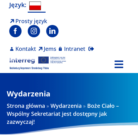
Skip
Język:
to
content
Prosty język
Kontakt
Jems
Intranet
Togg
Navi
Program
Wydarzenia
Projekty
Strona główna
»
Wydarzenia
»
Boże Ciało –
Wspólny Sekretariat jest dostępny jak
zazwyczaj!
Aktualności