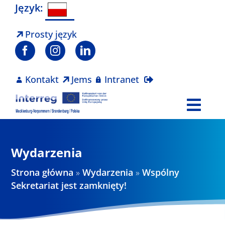
Skip
Język:
to
content
Prosty język
Kontakt
Jems
Intranet
Togg
Navi
Program
Wydarzenia
Projekty
Strona główna
»
Wydarzenia
»
Wspólny
Sekretariat jest zamknięty!
Aktualności