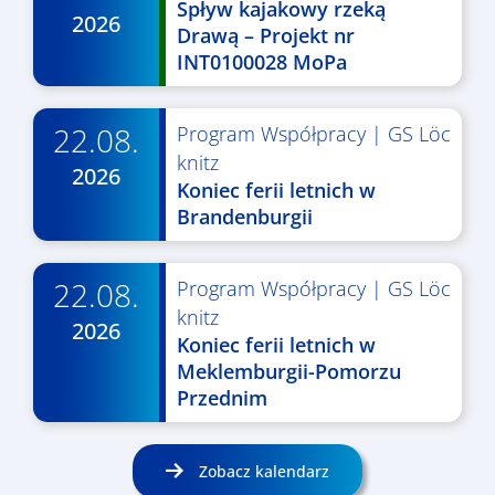
Spływ kajakowy rzeką
2026
Drawą – Projekt nr
INT0100028 MoPa
22.08.
Program Współpracy
|
GS Löc
knitz
2026
Koniec ferii letnich w
Brandenburgii
22.08.
Program Współpracy
|
GS Löc
knitz
2026
Koniec ferii letnich w
Meklemburgii-Pomorzu
Przednim
Zobacz kalendarz