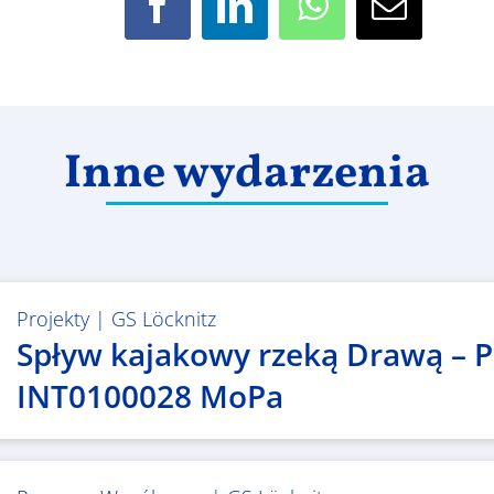
Facebook
LinkedIn
WhatsApp
Email
Inne wydarzenia
Projekty
|
GS Löcknitz
Spływ kajakowy rzeką Drawą – P
INT0100028 MoPa