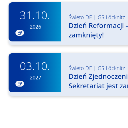
31.10.
Święto DE
|
GS Löcknitz
Dzień Reformacji –
2026
zamknięty!
03.10.
Święto DE
|
GS Löcknitz
Dzień Zjednoczen
2027
Sekretariat jest z