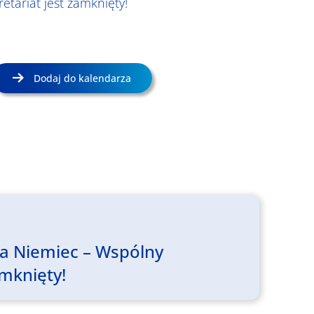
etariat jest zamknięty!
Dodaj do kalendarza
ia Niemiec – Wspólny
amknięty!