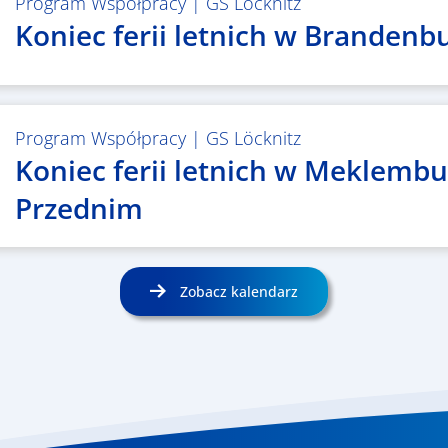
Program Współpracy
|
GS Löcknitz
Koniec ferii letnich w Brandenbu
Program Współpracy
|
GS Löcknitz
Koniec ferii letnich w Meklemb
Przednim
Zobacz kalendarz