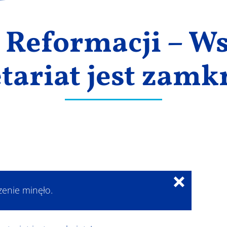
 Reformacji – W
tariat jest zamk
×
zenie minęło.