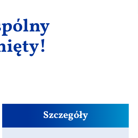
spólny
nięty!
Szczegóły