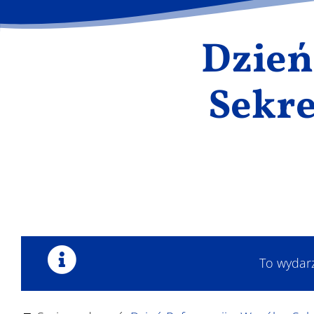
Dzień
Sekre
To wydar