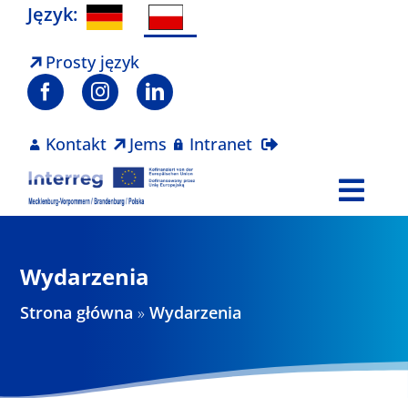
Skip
Język:
to
content
Prosty język
Kontakt
Jems
Intranet
Togg
Navi
Program
Wydarzenia
Projekty
Strona główna
»
Wydarzenia
Aktualności