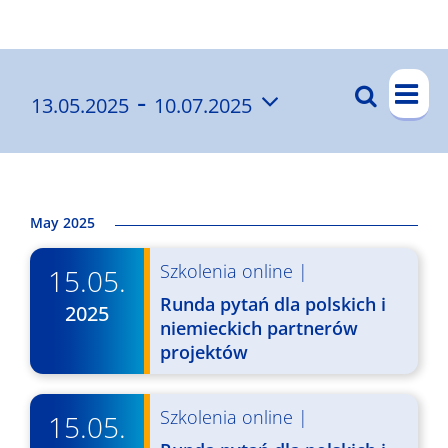
Wyniki
W
 - 
Szukaj
13.05.2025
10.07.2025
W
List
y
Wybierz
y
d
datę.
a
d
r
a
May 2025
z
r
Szkolenia online
|
e
15.05.
z
n
Runda pytań dla polskich i
2025
e
niemieckich partnerów
i
projektów
n
e
i
W
Szkolenia online
|
15.05.
a
i