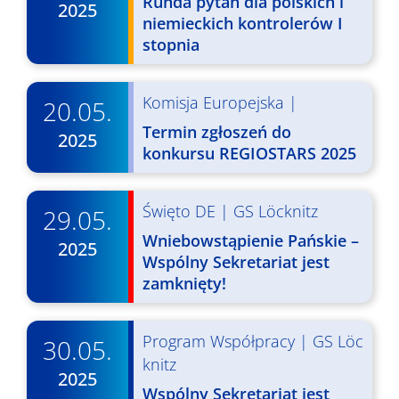
Runda pytań dla polskich i
2025
d
N
niemieckich kontrolerów I
o
stopnia
a
k
w
i
Komisja Europejska
|
20.05.
i
N
Termin zgłoszeń do
2025
g
konkursu REGIOSTARS 2025
a
a
w
c
Święto DE
|
GS Löcknitz
i
29.05.
j
Wniebowstąpienie Pańskie –
g
2025
Wspólny Sekretariat jest
a
a
zamknięty!
c
p
j
o
Program Współpracy
|
GS Löc
30.05.
a
knitz
w
2025
Wspólny Sekretariat jest