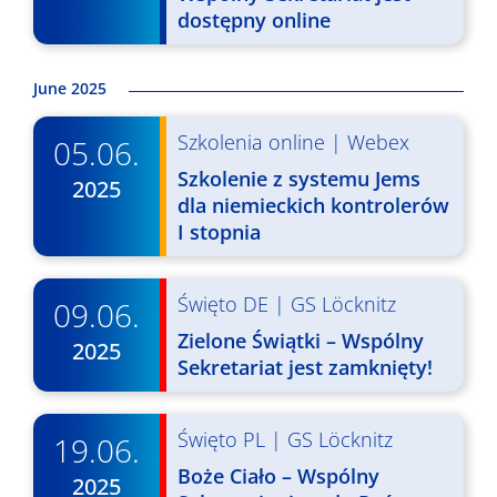
y
dostępny online
s
z
June 2025
u
Szkolenia online
|
Webex
05.06.
k
Szkolenie z systemu Jems
2025
i
dla niemieckich kontrolerów
I stopnia
w
a
Święto DE
|
GS Löcknitz
09.06.
n
Zielone Świątki – Wspólny
2025
i
Sekretariat jest zamknięty!
u
i
Święto PL
|
GS Löcknitz
19.06.
Boże Ciało – Wspólny
w
2025