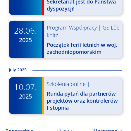
Sekretariat jest do Państwa
i
dyspozycji!
d
o
Program Współpracy
|
GS Löc
28.06.
knitz
k
2025
Początek ferii letnich w woj.
a
zachodniopomorskim
c
h
July 2025
Szkolenia online
|
10.07.
Runda pytań dla partnerów
2025
projektów oraz kontrolerów
I stopnia
Dzisiaj
Wydarzenia
Wyda